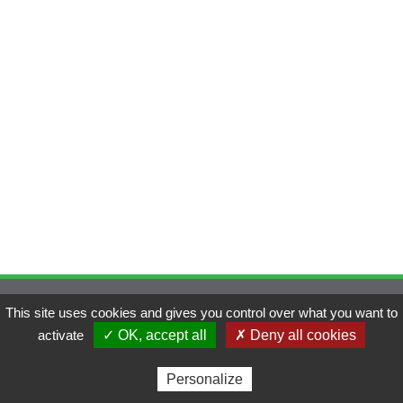
Gestion des cookies
|
Mentions légales
|
Réalisé par
This site uses cookies and gives you control over what you want to
activate
✓ OK, accept all
✗ Deny all cookies
Ouvrir le menu
Fermer le menu
Personalize
Adhérent
Contact
Menu