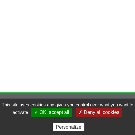
Gestion des cookies
|
Mentions légales
|
Réalisé par
This site uses cookies and gives you control over what you want to
activate
✓ OK, accept all
✗ Deny all cookies
Ouvrir le menu
Fermer le menu
Personalize
Adhérent
Contact
Menu